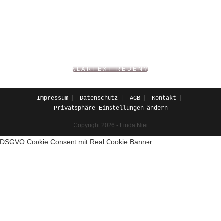
COPYWRITING | CONTENT-STRATEGIE |
MARKENPOSITIONIERUNG | UX WRITING |
LEICHTE SPRACHE
KLARTEXT REDEN?
Impressum
Datenschutz
AGB
Kontakt
Privatsphäre-Einstellungen ändern
Copyright 2026 - Linda Nier
DSGVO Cookie Consent mit Real Cookie Banner