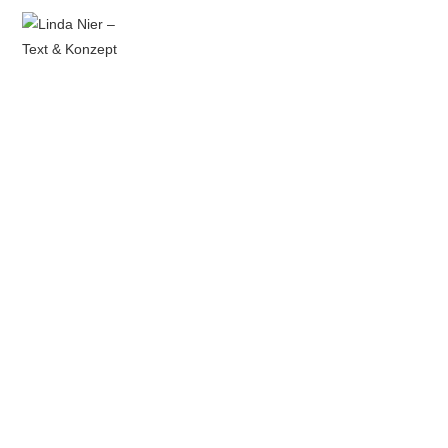
MENÜ
Linda Nier - Text & Konzept - Karlsruhe
KLARE WORTE
FÜR DEINE
GESCHICHTE.